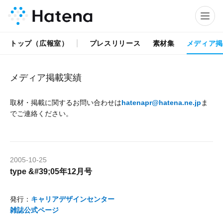
トップ（広報室）
プレスリリース
素材集
メディア
メディア掲載実績
取材・掲載に関するお問い合わせは
hatenapr@hatena.ne.jp
ま
でご連絡ください。
2005
-
10
-
25
type &#39;05年12月号
発行：
キャリアデザインセンター
雑誌公式ページ