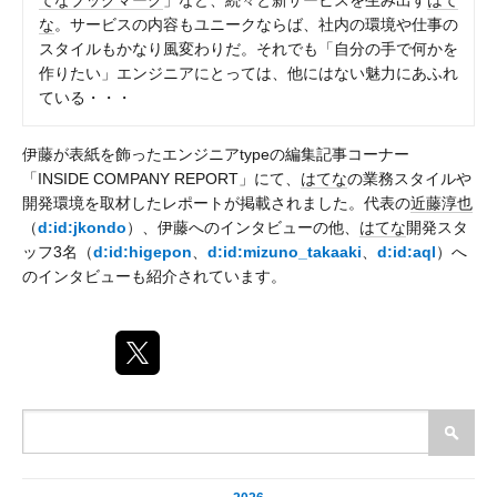
てなブックマーク
」など、続々と新サービスを生み出す
はて
な
。サービスの内容もユニークならば、社内の環境や仕事の
スタイルもかなり風変わりだ。それでも「自分の手で何かを
作りたい」エンジニアにとっては、他にはない魅力にあふれ
ている・・・
伊藤が表紙を飾ったエンジニアtypeの編集記事コーナー
「INSIDE COMPANY REPORT」にて、
はてな
の業務スタイルや
開発環境を取材したレポートが掲載されました。代表の
近藤淳也
（
d:id:jkondo
）、伊藤へのインタビューの他、
はてな
開発スタ
ッフ3名（
d:id:higepon
、
d:id:mizuno_takaaki
、
d:id:aql
）へ
のインタビューも紹介されています。