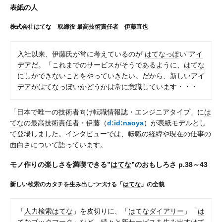
表紙の人
株式会社はてな
取締役 最高技術責任者
伊藤直也
入社以来、伊藤氏が常に考えているのが”
はてなっぽ
い”ア
イ
デア
だ。「これまでのサービスがそうであるように、
はてな
にしかできないことをやっていきたい。だから、新しいア
イ
デア
が
はてなっぽ
いかどうかは常に意識しています・・・
「日本で唯一の技術者向け転職情報誌・エンジニアタイプ」に
は
てな
の最高技術責任者・伊藤（
d:id:naoya
）が表紙モデルとし
て登場しました。インタビューでは、転職の経緯や現在の仕事の
面白さについて語っています。
モノ作りの楽しさを満喫できる”
はてな
”のおもしろさ p.38～43
新しい検索のカタチを生み出しつづける「
はてな
」の全貌
「
人力検索はてな
」を皮切りに、「
はてなダイアリー
」「
は