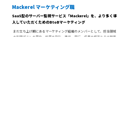
Mackerel マーケティング職
SaaS型のサーバー監視サービス「Mackerel」を、より多く導
入していただくためのBtoBマーケティング
まだ立ち上げ期にあるマーケティング組織のメンバーとして、担当領域
の年間プランの策定、施策の設計・準備・実行、成果の振返りまで裁量
を持って実施していきます
詳しくみる
デザイン・編集
デザイナー
PC、スマートフォンなど、はてなのサービス全般に関するデ
ザイン
デザインの骨格部分からディティールの表現まで、気軽に相談しながら
デザインの精度を高めていくことができます