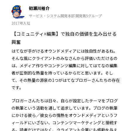
初瀬川裕介
サービス・システム開発本部 開発第5グループ
2017年入社
【コミュニティ☓編集】で独自の価値を生み出せる
興奮
はてなが手がけるオウンドメディアには独自性があるね――。
そんな風にクライアントのみなさんから評価いただけるの
は、メディア作りやコンテンツ編集に対してはてなの編集
者が圧倒的な熱量を持っているからだと思います。そし
て、その熱量の源泉の1つがはてなブロガーさんたちの存在
です。
ブロガーさんたちは日々、自らが設定したテーマをブログ
の執筆という活動を通して追求しています。ブログの執筆
にかける彼ら／彼女らの情熱をオウンドメディアというフ
ィールドにいざない、コンテンツマーケティングと接続す
る――。読者だけではなく、クライアント企業にも感動を与え