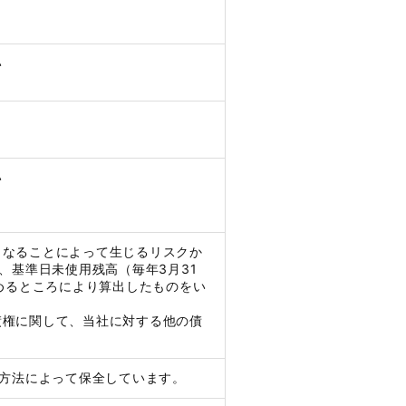
い
い
くなることによって生じるリスクか
、基準日未使用残高（毎年3月31
定めるところにより算出したものをい
債権に関して、当社に対する他の債
の方法によって保全しています。