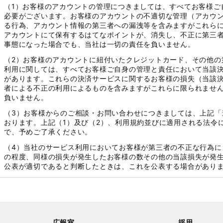
（1）お客様のアカウントの管理につきましては、すべてお客様ご
必要がございます。お客様のアカウントの不適切な管理（アカウ
る行為、アカウント情報の第三者への漏洩等を含みますがこれら
アカウントにて保有するはてなポイントが、消失し、不正に第三
事態になった場合でも、当社は一切の責任を負いません。
（2）お客様のアカウントに紐付いたクレジットカード、その他の
利用に関しては、すべてお客様ご自身の管理と責任において当該
があります。これらの決済サービスに関するお客様の損失（当該
者による不正の利用によるものを含みますがこれらに限られませ
負いません。
（3）お客様からのご相談・お問い合わせにつきましては、上記「
おります。上記（1）及び（2）、利用規約並びに適用される法令
で、予めご了承ください。
（4）当社のサービス利用においてお客様が第三者の不正な行為に
の程度、同様の損失が発生したお客様の数その他の当該損失が発
公表が適切であると判断したときは、これを公表する場合があり
広報室
採用