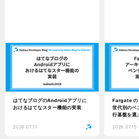
はてなブログのAndroidアプリに
Fargate
おけるはてなスター機能の実装
世代別のベン
行基盤を選
2026.07.17
2026.07.15