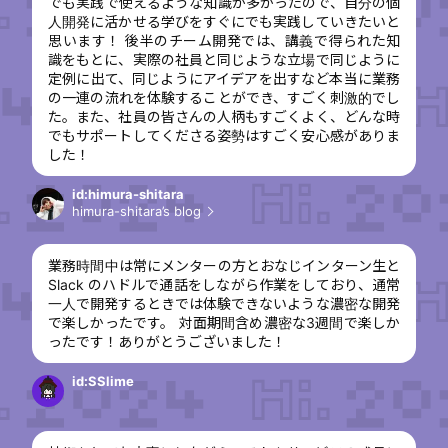
でも実践で使えるような知識が多かったので、自分の個
人開発に活かせる学びをすぐにでも実践していきたいと
思います！ 後半のチーム開発では、講義で得られた知
識をもとに、実際の社員と同じような立場で同じように
定例に出て、同じようにアイデアを出すなど本当に業務
の一連の流れを体験することができ、すごく刺激的でし
た。また、社員の皆さんの人柄もすごくよく、どんな時
でもサポートしてくださる姿勢はすごく安心感がありま
した！
id:himura-shitara
himura-shitara’s blog
業務時間中は常にメンターの方とおなじインターン生と
Slack のハドルで通話をしながら作業をしており、通常
一人で開発するときでは体験できないような濃密な開発
で楽しかったです。 対面期間含め濃密な3週間で楽しか
ったです！ありがとうございました！
id:SSlime