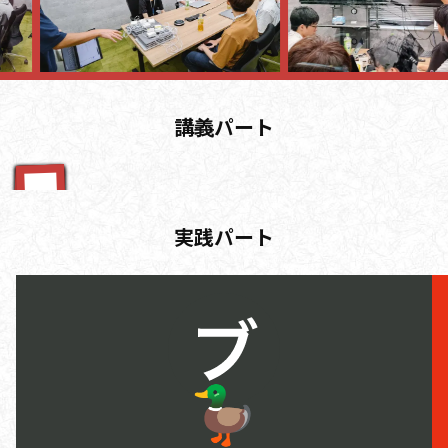
講義パート
Web
I
ト
P
ナ
ラ
RDBMS
A
オーケスト
コンテナ
d:SlashNephy
id:motemen
id:k1s1eee
id:daiksy
d:azukiazusa
id:pokutuna
id:masayosu
d:mohritaroh
id:onk
実践パート