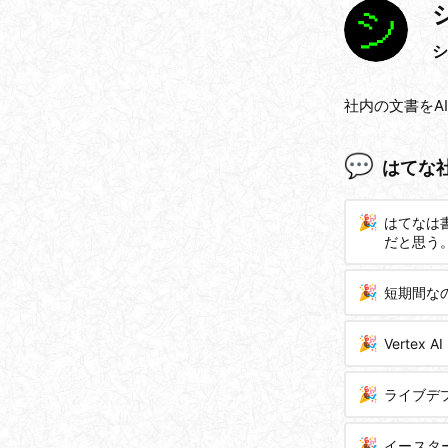
シ
社内の文書をA
はてな
はてなは
だと思う
短期間な
Vertex
ライブデ
イースタ