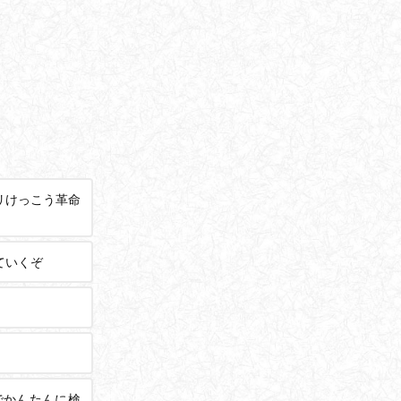
リけっこう革命
ていくぞ
でかんたんに検