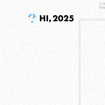
// 
Int