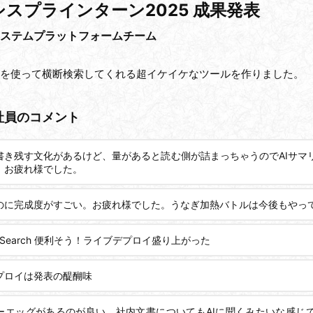
シスプラインターン2025 成果発表
ステムプラットフォームチーム
Iを使って横断検索してくれる超イケイケなツールを作りました。
社員のコメント
書き残す文化があるけど、量があると読む側が詰まっちゃうのでAIサマ
。お疲れ様でした。
のに完成度がすごい。お疲れ様でした。うなぎ加熱バトルは今後もやっ
 AI Search 便利そう！ライブデプロイ盛り上がった
プロイは発表の醍醐味
ーエッグがあるのが良い。社内文書についてもAIに聞くみたいな感じ