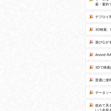
索・要約
デプロイ
3D検索
遊び心が
Anond
3Dで検
普通に便
データソ
改めて見
いう名前