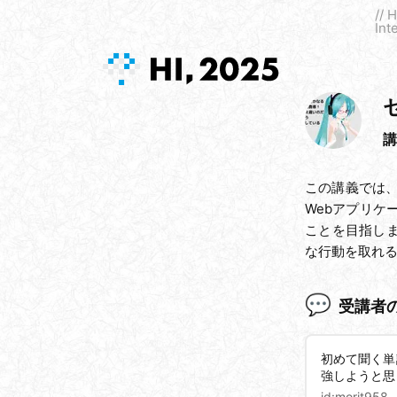
// 
Int
講
この講義では
Webアプリ
ことを目指し
な行動を取れ
受講者
初めて聞く単
強しようと思
id:
morit958