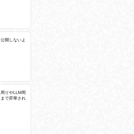
を公開しないよ
周りやLLM周
識まで昇華され