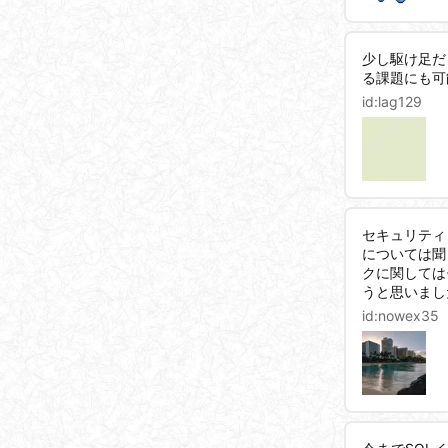
少し駆け足だ
る課題にも可
id:
lag129
セキュリティ
については聞
クに関しては
うと思いまし
id:
nowex35