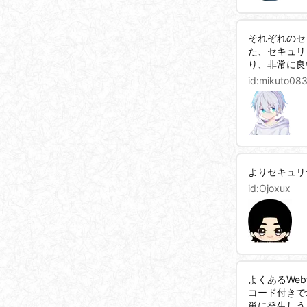
それぞれのセ
た、セキュリ
り、非常に良
id:
mikuto08
よりセキュリ
id:
Ojoxux
よくあるWe
コード付きで
単に発生しう