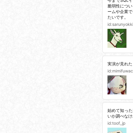
今までSQL
脆弱性につい
ームや企業で
たいです。
id:
sarunyokk
実演が見れた
id:
mimifuwa
始めて知った
いか調べなけ
id:
toof_jp